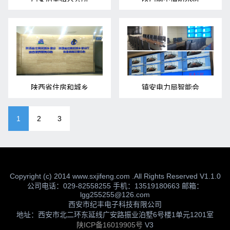
陕西省住房和城乡
镇安电力局智能会
1
2
3
Copyright (c) 2014 www.sxjifeng.com .All Rights Reserved V1.1.0
公司电话：029-82558255 手机：13519180663 邮箱：
lgg255255@126.com
西安市纪丰电子科技有限公司
地址：西安市北二环东延线广安路振业泊墅6号楼1单元1201室
陕ICP备16019905号
V3